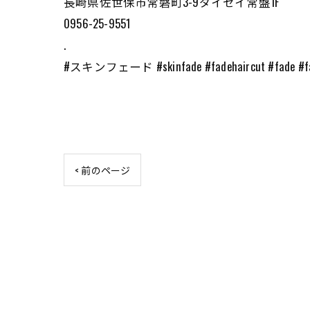
長崎県佐世保市常磐町3-9ダイセイ常盤1F
0956-25-9551
.
#スキンフェード #skinfade #fadehaircut #fade #fa
< 前のページ