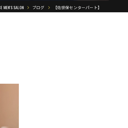
N'S SALON
ブログ
【佐世保センターパート】