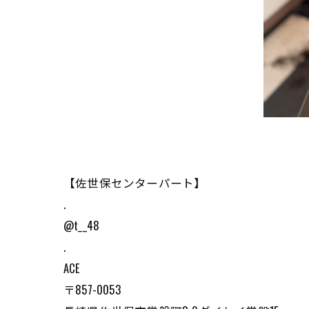
【佐世保センターパート】
.
@t__48
.
ACE
〒857-0053