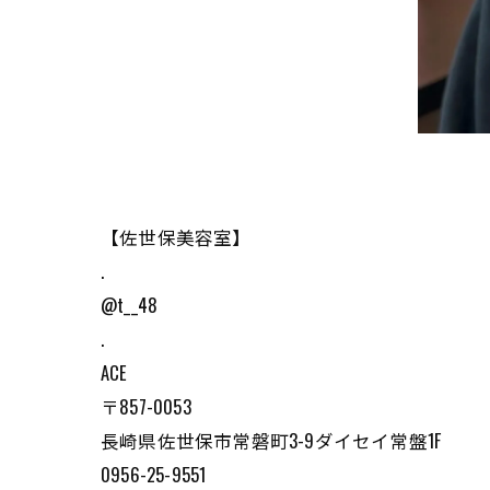
【佐世保美容室】
.
@t__48
.
ACE
〒857-0053
長崎県佐世保市常磐町3-9ダイセイ常盤1F
0956-25-9551