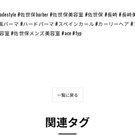
#fade #fadestyle #佐世保barber #佐世保美容室 #佐世保 
風パーマ #ハードパーマ #スペインカール #カーリーヘア #
#佐世保メンズ美容室 #ace #fyp
一覧に戻る
関連タグ