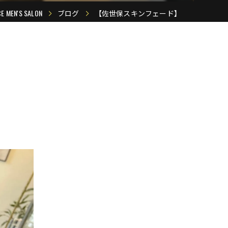
N'S SALON
ブログ
【佐世保スキンフェード】