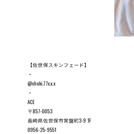
【佐世保スキンフェード】
・
@shoki.77x.x.x
・
ACE
〒857-0053
長崎県佐世保市常盤町3-9 1F
0956-25-9551