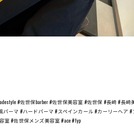
#fade #fadestyle #佐世保barber #佐世保美容室 #佐世保 
風パーマ #ハードパーマ #スペインカール #カーリーヘア #
#佐世保メンズ美容室 #ace #fyp