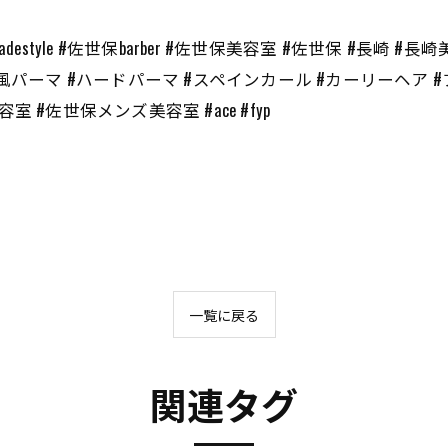
#fade #fadestyle #佐世保barber #佐世保美容室 #佐世保 
風パーマ #ハードパーマ #スペインカール #カーリーヘア #
#佐世保メンズ美容室 #ace #fyp
一覧に戻る
関連タグ