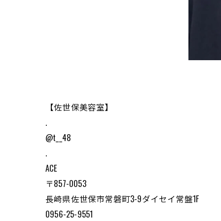
【佐世保美容室】
.
@t__48
.
ACE
〒857-0053
長崎県佐世保市常磐町3-9ダイセイ常盤1F
0956-25-9551