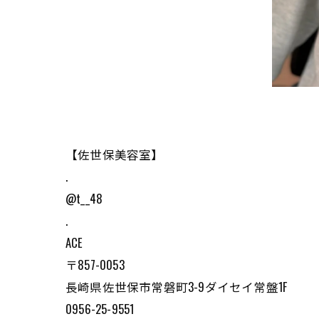
【佐世保美容室】
.
@t__48
.
ACE
〒857-0053
長崎県佐世保市常磐町3-9ダイセイ常盤1F
0956-25-9551