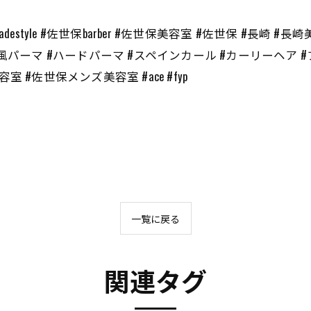
#fade #fadestyle #佐世保barber #佐世保美容室 #佐世保 
風パーマ #ハードパーマ #スペインカール #カーリーヘア #
#佐世保メンズ美容室 #ace #fyp
一覧に戻る
関連タグ