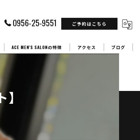
0956-25-9551
ご予約はこちら
ACE MEN'S SALONの特徴
アクセス
ブログ
フェードカット
カラー
ト】
パーマ
学生
ビジネスマン