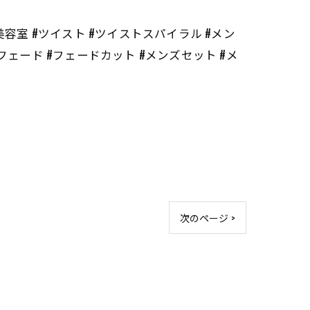
#長崎 #長崎美容室 #ツイスト #ツイストスパイラル #メン
フェード #フェードカット #メンズセット #メ
次のページ >