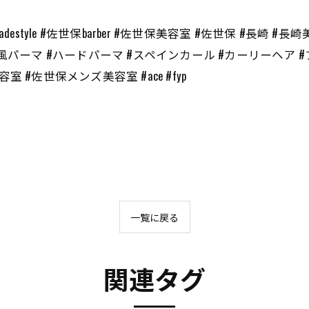
#fade #fadestyle #佐世保barber #佐世保美容室 #佐世保 
風パーマ #ハードパーマ #スペインカール #カーリーヘア #
#佐世保メンズ美容室 #ace #fyp
一覧に戻る
関連タグ