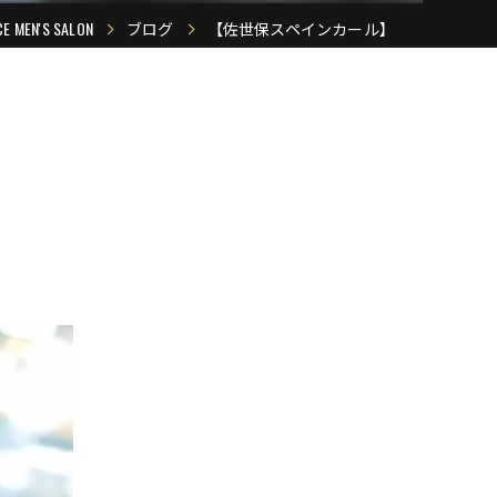
N'S SALON
ブログ
【佐世保スペインカール】