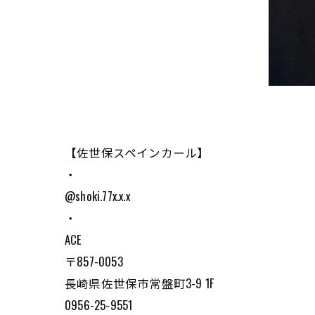
【佐世保スペインカール】
・
@shoki.77x.x.x
・
ACE
〒857-0053
長崎県佐世保市常盤町3-9 1F
0956-25-9551