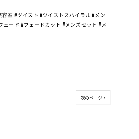
#長崎 #長崎美容室 #ツイスト #ツイストスパイラル #メン
フェード #フェードカット #メンズセット #メ
次のページ >