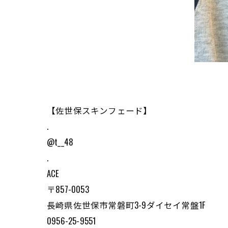
【佐世保スキンフェード】
.
@t__48
.
ACE
〒857-0053
長崎県佐世保市常磐町3-9ダイセイ常盤1F
0956-25-9551