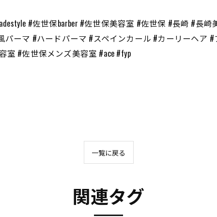
#fade #fadestyle #佐世保barber #佐世保美容室 #佐世保 
風パーマ #ハードパーマ #スペインカール #カーリーヘア #
#佐世保メンズ美容室 #ace #fyp
一覧に戻る
関連タグ