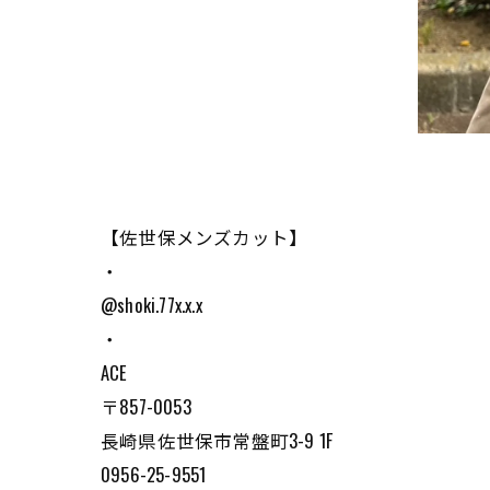
【佐世保メンズカット】
・
@shoki.77x.x.x
・
ACE
〒857-0053
長崎県佐世保市常盤町3-9 1F
0956-25-9551