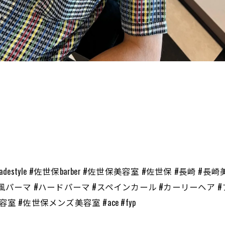
#fade #fadestyle #佐世保barber #佐世保美容室 #佐世保 
風パーマ #ハードパーマ #スペインカール #カーリーヘア #
#佐世保メンズ美容室 #ace #fyp